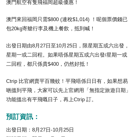
澳門航空有隻飛福岡超級優惠！
澳門來回福岡只需$800 (連稅$1,014) ！呢個票價錢已
包20kg寄艙行李及機上餐飲，抵到喊！
出發日期由8月27日至10月25日，限星期五或六出發，
星期一或二回程。如果唔係星期五或六出發/星期一或
二回程，都只係貴$400，仍然好抵！
Ctrip 比官網賣平百幾蚊！平飛唔係日日有，如果想易
啲搵到平飛，大家可以先上官網用「
無指定旅遊日期」
功能搵出有平飛嘅日子，再上Ctrip 訂。
預訂資訊：
出發日期：8月27日-10月25日