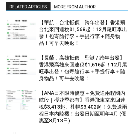
RELATED ARTICLES
MORE FROM AUTHOR
【華航．台北抵價｜跨年出發】香港飛
台北來回連稅$1,568起！12月尾旺季出
發！包寄艙行李＋手提行李＋隨身物
品！可早去晚返！
【長榮．高雄抵價｜聖誕 / 跨年出發】
香港飛高雄來回連稅$1,616起！12月尾
旺季出發！包寄艙行李＋手提行李＋隨
身物品！可午去晚返！
【ANA日本限時優惠＋免費送兩程國內
航段｜櫻花季都有】香港飛東京來回連
稅$3,413起、札幌$3,402起！免費送兩
程日本內陸機！出發日期至明年4月 (優
惠至8月13日)