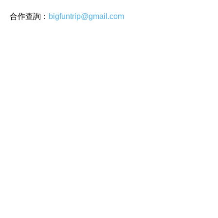
合作查詢：
bigfuntrip@gmail.com