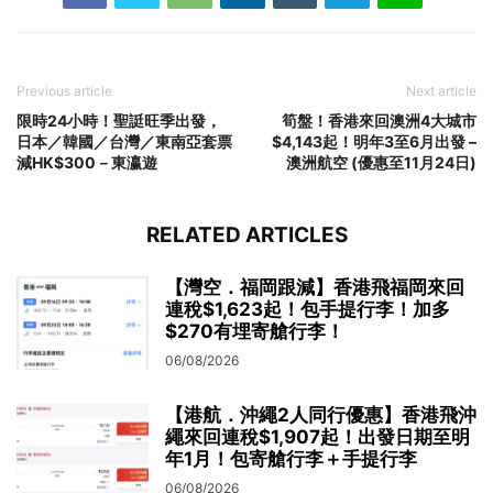
Previous article
Next article
限時24小時！聖誔旺季出發，
筍盤！香港來回澳洲4大城市
日本／韓國／台灣／東南亞套票
$4,143起！明年3至6月出發 –
減HK$300－東瀛遊
澳洲航空 (優惠至11月24日)
RELATED ARTICLES
【灣空．福岡跟減】香港飛福岡來回
連稅$1,623起！包手提行李！加多
$270有埋寄艙行李！
06/08/2026
【港航．沖繩2人同行優惠】香港飛沖
繩來回連稅$1,907起！出發日期至明
年1月！包寄艙行李＋手提行李
06/08/2026