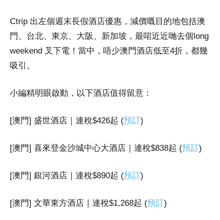
Ctrip 出左個週末長假酒店優惠，減價嘅目的地包括澳
門、台北、東京、大阪、新加坡，最啱近近哋去個long
weekend 叉下電！當中，唔少澳門酒店低至4折，都幾
吸引。
小編精明眼啟動，以下酒店值得留意：
[澳門] 盛世酒店｜連稅$426起 (
預訂
)
[澳門] 喜來登金沙城中心大酒店｜連稅$838起 (
預訂
)
[澳門] 銀河酒店｜連稅$890起 (
預訂
)
[澳門] 文華東方酒店｜連稅$1,268起 (
預訂
)