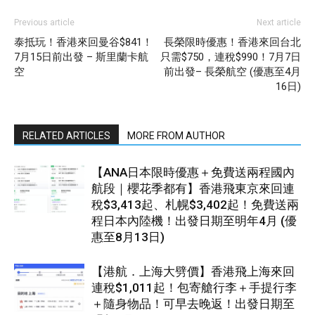
Previous article
Next article
泰抵玩！香港來回曼谷$841！
長榮限時優惠！香港來回台北
7月15日前出發 – 斯里蘭卡航
只需$750，連稅$990！7月7日
空
前出發– 長榮航空 (優惠至4月
16日)
RELATED ARTICLES
MORE FROM AUTHOR
【ANA日本限時優惠＋免費送兩程國內
航段｜櫻花季都有】香港飛東京來回連
稅$3,413起、札幌$3,402起！免費送兩
程日本內陸機！出發日期至明年4月 (優
惠至8月13日)
【港航．上海大劈價】香港飛上海來回
連稅$1,011起！包寄艙行李＋手提行李
＋隨身物品！可早去晚返！出發日期至