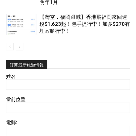
明年1月
【灣空．福岡跟減】香港飛福岡來回連
稅$1,623起！包手提行李！加多$270有
埋寄艙行李！
訂閱最新旅遊情報
姓名
當前位置
電郵: