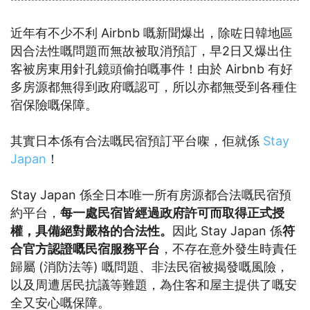
近年有不少不利 Airbnb 嘅新聞爆出，除咗日韓地區
因合法性嘅問題而無故被取消預訂，早2日又爆出住
客被房東用針孔鏡頭偷拍嘅事件！由於 Airbnb 有好
多房源都無得到政府嘅認可，所以亦都無受到各種住
宿保險嘅保障。
其實日本係有合法嘅民宿預訂平台㗎，佢就係
Stay
Japan
！
Stay Japan 係全日本唯一所有房源都合法嘅民宿預
約平台，
每一處民宿皆經過政府許可而取得正式授
權，具備絕對嚴格的合法性。
因此 Stay Japan 係
符
合官方認證嘅民宿服務平台
，不存在意外發生時責任
歸屬 (消防法等) 嘅問題、非法民宿被揭發嘅風險，
以及周遭居民抗議等難題，為住客和屋主提供了嘅安
全又安心嘅保障。