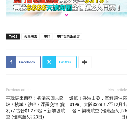
TAGS
天浪淘園
澳門
澳門百老匯酒店
Facebook
Twitter
Previous article
Next article
平玩馬來西亞！香港來回吉隆
爆抵！香港出發．單程飛沖繩
坡 / 檳城 / 沙巴 / 浮羅交怡 (蘭
$198、大阪$328！7至12月出
利) / 古晉$1,279起 – 新加坡航
發 – 樂桃航空 (優惠至6月25
空 (優惠至6月23日)
日)