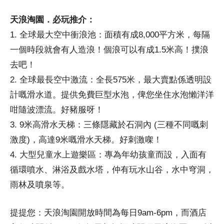
天浪淘園．必玩推介：
1. 全球最大空中衝浪池：面積有成8,000平方米，每隔
一個時段就會有人造浪！個浪可以有成1.5米高！撲浪
去吧！
2. 全球最長空中激流：全長575米，最大賣點係透明設
計嘅滑水道。提供免費巨型水泡，俾您坐住水泡懶洋洋
咁隨波漂流。好豬服呀！
3. 9米高滑水天梯：三條隱藏於石洞內 (三種不同嘅刺
激度)，高達9米嘅滑水天梯。好刺激㗎！
4. 大型兒童水上遊樂區：專為年幼孩童而設，入面有
循環噴水、淋浴及戲水塔，仲有玩水山谷，水中穹洞，
雨林及噴泉等。
提提您：天浪淘園開放時間為每日9am-6pm，而酒店