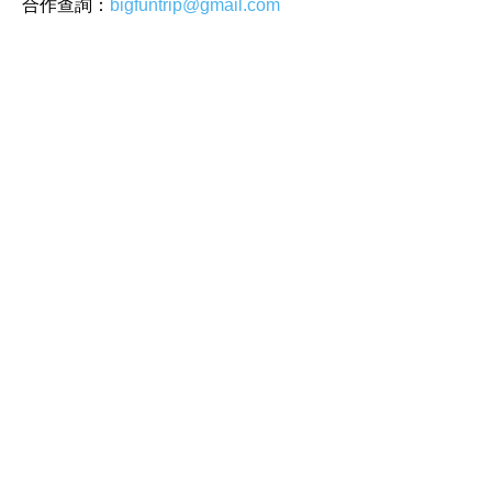
合作查詢：
bigfuntrip@gmail.com