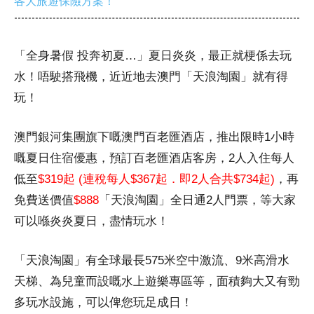
各大旅遊保險方案！
「全身暑假 投奔初夏…」夏日炎炎，最正就梗係去玩
水！唔駛搭飛機，近近地去澳門「天浪淘園」就有得
玩！
澳門銀河集團旗下嘅澳門百老匯酒店，推出限時1小時
嘅夏日住宿優惠，預訂百老匯酒店客房，2人入住每人
低至
$319起 (連稅每人$367起．即2人合共$734起)
，再
免費送價值
$888
「天浪淘園」全日通2人門票，等大家
可以喺炎炎夏日，盡情玩水！
「天浪淘園」有全球最長575米空中激流、9米高滑水
天梯、為兒童而設嘅水上遊樂專區等，面積夠大又有勁
多玩水設施，可以俾您玩足成日！