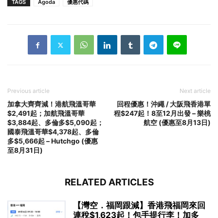
TAGS
Agoda
優惠代碼
Previous article
Next article
加拿大齊齊減！港航飛溫哥華
回程優惠！沖繩 / 大阪飛香港單
$2,491起；加航飛溫哥華
程$247起！8至12月出發 – 樂桃
$3,884起、多倫多$5,090起；
航空 (優惠至8月13日)
國泰飛溫哥華$4,378起、多倫
多$5,666起 – Hutchgo (優惠
至8月31日)
RELATED ARTICLES
【灣空．福岡跟減】香港飛福岡來回
連稅$1,623起！包手提行李！加多