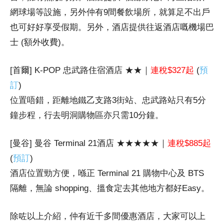
網​​球場等設施，另外仲有9間餐飲場所，就算足不出戶
也可好好享受假期。另外，酒店提供往返酒店嘅機場巴
士 (額外收費)。
[首爾] K-POP 忠武路住宿酒店 ★★｜
連稅$327起
(
預
訂
)
位置唔錯，距離地鐵乙支路3街站、忠武路站只有5分
鐘步程，行去明洞購物區亦只需10分鐘。
[曼谷] 曼谷 Terminal 21酒店 ★★★★★｜
連稅$885起
(
預訂
)
酒店位置勁方便，喺正 Terminal 21 購物中心及 BTS
隔離，無論 shopping、搵食定去其他地方都好Easy。
除咗以上介紹，仲有近千多間優惠酒店，大家可以上