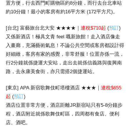
置方便，行去西門町購物區約8分鐘，而行去台北車站
約10分鐘！最小的客房有約16平方米 (172平方尺)。
[台北] 富藝旅台北大安 ★★★★｜
連稅$710起
(
預訂
)
又係新酒店！極具文青 feel 嘅新旅館！走入酒店像走
入畫廊，充滿藝術氣息！不論公共空間或客房都設計得
好細緻，客房有家的感覺，非常舒服！位置亦係一流，
行2分鐘就係捷運大安站，走出去就係信義路與復興南
路，去永康美食街，亦只需搭2個捷運站。
[東京] APA 新宿歌舞伎町塔樓酒店 ★★★｜
連稅$655
起
(
預訂
)
酒店位置非常方便，酒店距離JR新宿站只有5-8分鐘步
程，酒店附近就係歌舞伎町區，四周都有食店、便利
店、酒吧。