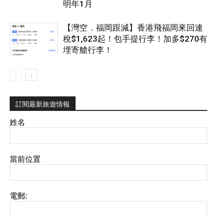
明年1月
【灣空．福岡跟減】香港飛福岡來回連
稅$1,623起！包手提行李！加多$270有
埋寄艙行李！
訂閱最新旅遊情報
姓名
當前位置
電郵: