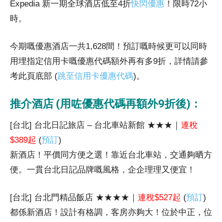
Expedia 新一期全球酒店低至4折
快閃優惠
！限時72小
時。
今期嘅優惠酒店一共1,628間！預訂嘅時候更可以同時
用埋指定信用卡嘅優惠代碼額外再有多9折，詳情請參
考此頁底部 (
跳至信用卡優惠代碼
)。
推介酒店 (用咗優惠代碼再額外9折後)：
[台北] 台北日記旅店 – 台北車站新館 ★★★｜
連稅
$389起
(
預訂
)
新酒店！平價同方便之選！靠近台北車站，交通夠晒方
便。一貫台北日記品牌嘅風格，企企理理又便宜！
[台北] 台北門精品飯店 ★★★★｜
連稅$527起
(
預訂
)
都係新酒店！設計有格調，客房亦夠大！位於中正，位