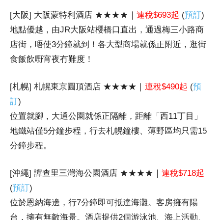
[大阪] 大阪蒙特利酒店 ★★★★｜
連稅$693起
(
預訂
)
地點優越，由JR大阪站櫻橋口直出，通過梅三小路商
店街，唔使3分鐘就到！各大型商場就係正附近，逛街
食飯飲嘢宵夜冇難度！
[札幌] 札幌東京圓頂酒店 ★★★★
｜
連稅$490起
(
預
訂
)
位置就腳，大通公園就係正隔離，距離「西11丁目」
地鐵站僅5分鐘步程，行去札幌鐘樓、薄野區均只需15
分鐘步程。
[沖繩] 譚查里三灣海公園酒店 ★★★★
｜
連稅$718起
(
預訂
)
位於恩納海邊，
行7分鐘即可抵達海灘。客房擁有陽
台，擁有無敵海景。酒店提供2個游泳池、海上活動、