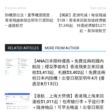
Previous article
Next article
$0機票出沒！夏季機票開賣．
【獨家】星洲筍減！每張飛減
香港飛越南胡志明市只需$0起
$128！香港來回新加坡經濟艙
– 越捷航空
$1,345起、特選經濟艙$3,271
起 – 新加坡航空
RELATED ARTICLES
MORE FROM AUTHOR
【ANA日本限時優惠＋免費送兩程國內
航段｜櫻花季都有】香港飛東京來回連
稅$3,413起、札幌$3,402起！免費送兩
程日本內陸機！出發日期至明年4月 (優
惠至8月13日)
【港航．上海大劈價】香港飛上海來回
連稅$1,011起！包寄艙行李＋手提行李
＋隨身物品！可早去晚返！出發日期至