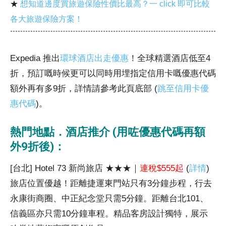
★
想知道邊度買旅遊保險性價比最高？一 click 即可比較
各大旅遊保險方案！
Expedia 推出
環球酒店出走優惠
！全球精選酒店低至4
折，預訂嘅時候更可以同時用埋指定信用卡嘅優惠代碼
額外再有多9折，詳情請參考此頁底部 (
跳至信用卡優
惠代碼
)。
熱門地點．酒店推介 (用咗優惠代碼再額
外9折後)：
[台北] Hotel 73 新尚旅店 ★★★｜
連稅$555起
(
詳情
)
旅店位置優越！距離捷運東門站只有3分鐘步程，行去
永康街商圈、中正紀念堂只需5分鐘。距離台北101、
信義區亦只需10分鐘車程。精品客房設計獨特，展示