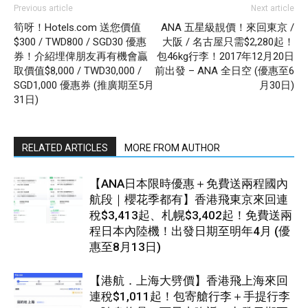
Previous article
Next article
筍呀！Hotels.com 送您價值
ANA 五星級靚價！來回東京 /
$300 / TWD800 / SGD30 優惠
大阪 / 名古屋只需$2,280起！
券！介紹埋俾朋友再有機會贏
包46kg行李！2017年12月20日
取價值$8,000 / TWD30,000 /
前出發 – ANA 全日空 (優惠至6
SGD1,000 優惠券 (推廣期至5月
月30日)
31日)
RELATED ARTICLES
MORE FROM AUTHOR
【ANA日本限時優惠＋免費送兩程國內
航段｜櫻花季都有】香港飛東京來回連
稅$3,413起、札幌$3,402起！免費送兩
程日本內陸機！出發日期至明年4月 (優
惠至8月13日)
【港航．上海大劈價】香港飛上海來回
連稅$1,011起！包寄艙行李＋手提行李