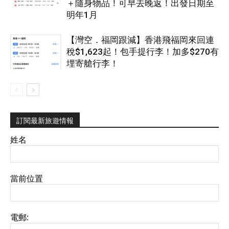
＋隨身物品！可早去晚返！出發日期至
明年1月
【灣空．福岡跟減】香港飛福岡來回連
稅$1,623起！包手提行李！加多$270有
埋寄艙行李！
訂閱最新旅遊情報
姓名
當前位置
電郵: