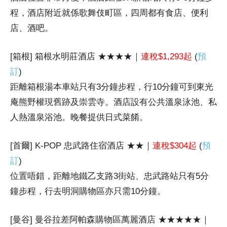
程，酒店附近就係歌舞伎町區，四周都有食店、便利
店、酒吧。
[箱根] 箱根水明莊酒店 ★★★★｜
連稅$1,293起
(
預
訂
)
距離箱根湯本車站只有3分鐘步程，行10分鐘可到東光
庵熊野權現舊跡及崇雲寺。酒店設有公共溫泉泳池、私
人熱溫泉浴池。晚餐提供日式菜餚。
[首爾] K-POP 忠武路住宿酒店 ★★｜
連稅$304起
(
預
訂
)
位置唔錯，距離地鐵乙支路3街站、忠武路站只有5分
鐘步程，行去明洞購物區亦只需10分鐘。
[曼谷] 曼谷拉差阿帕森購物區萬麗酒店 ★★★★★｜