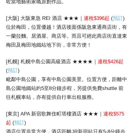
咗當地藝術家嘅原創作品。
[大阪] 大阪東急 REI 酒店 ★★★｜
連稅$396起
(
預訂
)
位於梅田，位置優越！酒店後面係阪急東通商店街，有
一蘭拉麵、居酒屋、商店等。而且可經此商店街直達東
梅田及梅田地鐵站地下街，非常方便！
[札幌] 札幌中島公園高級酒店 ★★★★
｜
連稅$426起
(
預訂
)
毗鄰中島公園，享有中島公園美景。位置方便，距離中
島公園地鐵站約5至8分鐘步程，另提供免費shuttle 前
往札幌車站，亦有提供自行車出租服務。
[東京] APA 新宿歌舞伎町塔樓酒店 ★★★｜
連稅$575
起
(
預訂
)
酒店位置非常方便，酒店距離JR新宿站只有5-8分鐘步