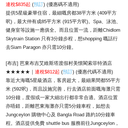
連稅$835起
(
預訂
) (優惠碼不適用)
提供5星級豪華住宿，最細嘅房都38平方米 (409平方
呎)，最大仲有成85平方米 (915平方呎)。Spa、泳池、
健身室等設施一應俱全。而且位置一流，距離Chidlom
Skytrain Station 只有3分鐘步程，想shopping 嘅話行
去Siam Paragon 亦只需10分鐘。
[布吉] 芭東布吉艾維斯塔渡假村美憬閣索菲特酒店
★★★★★｜
連稅$812起
(
預訂
) (優惠代碼不適用)
靠近大海嘅5星級酒店，客房超大，最細果間都55平方
米 (592呎)，而且設施完善，行去酒店前面嘅海灘只需
10分鐘，度假或一家大細出行都非常合適。酒店位置
亦唔錯，距離芭東海灘亦只需5分鐘車程，如想去
Jungceylon 購物中心及 Bangla Road 路約10分鐘車
程。酒店提供免費 shuttle bus 服務前往Jungceylon，