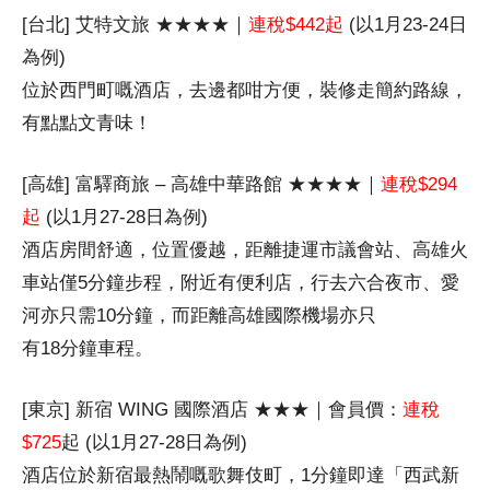
[台北] 艾特文旅 ★★★★｜
連稅$442起
(以1月23-24日
為例)
位於西門町嘅酒店，去邊都咁方便，裝修走簡約路線，
有點點文青味！
[高雄] 富驛商旅 – 高雄中華路館 ★★★★｜
連稅$294
起
(以1月27-28日為例)
酒店房間舒適，位置優越，距離捷運市議會站、高雄火
車站僅5分鐘步程，附近有便利店，行去六合夜市、愛
河亦只需10分鐘，而距離高雄國際機場亦只
有18分鐘車程。
[東京] 新宿 WING 國際酒店 ★★★｜會員價：
連稅
$725
起 (以1月27-28日為例)
酒店位於新宿最熱鬧嘅歌舞伎町，1分鐘即達「西武新