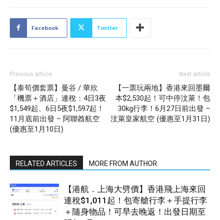
Facebook
Twitter
Previous article
Next article
【泰筍價套票】曼谷 / 華欣
【一票玩兩地】香港來回墨爾
「機票＋酒店」連稅：4日3夜
本$2,530起！可中停汶萊！包
$1,549起、6日5夜$1,597起！
30kg行李！6月27日前出發 –
11月底前出發 – 阿聯酋航空
汶萊皇家航空 (優惠至1月31日)
(優惠至1月10日)
RELATED ARTICLES
MORE FROM AUTHOR
【港航．上海大劈價】香港飛上海來回
連稅$1,011起！包寄艙行李＋手提行李
＋隨身物品！可早去晚返！出發日期至