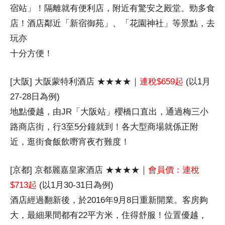
宿站」！隔離就有便利店，附近有驚安之殿堂、勁多食
店！酒店鄰近「新宿御苑」、「花園神社」等景點，去
玩亦
十分方便！
[大阪] 大阪蒙特利酒店 ★★★★｜
連稅$659起
(以1月
27-28日為例)
地點優越，由JR「大阪站」櫻橋口直出，通過梅三小
路商店街，行3至5分鐘就到！各大型商場就係正附
近，逛街食飯飲嘢宵夜冇難度！
[京都] 京都麗嘉皇家酒店 ★★★★｜
會員價：連稅
$713起
(以1月30-31日為例)
酒店經過翻新後，於2016年9月8日重新開業。客房夠
大，最細果間都有22平方米，住得舒服！位置優越，