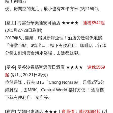
站！夠晒方
便。房間空間充足，最小也有20平方米 (約215呎)。
[釜山] 海雲台華美達安可酒店 ★★★★｜
連稅$542起
(以1月27-28日為例)
2017年5月開業，環境新淨企理！酒店旁邊就係地鐵
「海雲台站」3號出口，樓下有便利店、咖啡店，行10
分鐘去到海雲台海水浴場，去邊都就腳。
[曼谷] 曼谷沙吞縣智選假日酒店 ★★★★｜
連稅$569
起
(以1月30-31日為例)
位於是隆，行去 BTS「Chong Nonsi 站」只需2至3分
鐘腳程 ，去MBK、Central World 都好方便 ！酒店樓
下就有便利店、食店等。
[布吉] 艾姆巴東酒店 ★★★｜
會員價：連稅$694起
(以