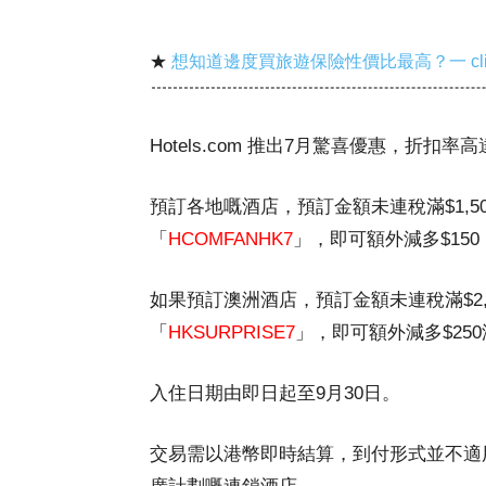
★
想知道邊度買旅遊保險性價比最高？一 cl
Hotels.com 推出7月驚喜優惠，折扣率
預訂各地嘅酒店，預訂金額未連稅滿$1,
「
HCOMFANHK7
」，即可額外減多$150
如果預訂澳洲酒店，預訂金額未連稅滿$2
「
HKSURPRISE7
」，即可額外減多$25
入住日期由即日起至9月30日。
交易需以港幣即時結算，到付形式並不適