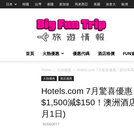
日本
韓國
台灣
泰國
新加坡
馬來西亞
美國
加拿大
歐洲
Big
Fun
Trip
旅
遊
情
首頁
火熱優惠
優惠代碼
酒店格價
FUN
報
Home
火熱優惠
Hotels.com 7月驚喜優惠！折扣率
火熱優惠
酒店優惠
Hotels.com 7月驚喜
$1,500減$150！澳洲酒
月1日)
30/06/2017