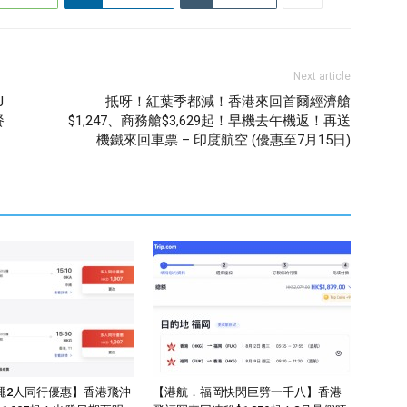
Next article
J
抵呀！紅葉季都減！香港來回首爾經濟艙
餐
$1,247、商務艙$3,629起！早機去午機返！再送
機鐵來回車票 – 印度航空 (優惠至7月15日)
繩2人同行優惠】香港飛沖
【港航．福岡快閃巨劈一千八】香港