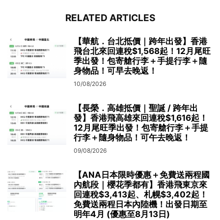
RELATED ARTICLES
【華航．台北抵價｜跨年出發】香港
飛台北來回連稅$1,568起！12月尾旺
季出發！包寄艙行李＋手提行李＋隨
身物品！可早去晚返！
10/08/2026
【長榮．高雄抵價｜聖誕 / 跨年出
發】香港飛高雄來回連稅$1,616起！
12月尾旺季出發！包寄艙行李＋手提
行李＋隨身物品！可午去晚返！
09/08/2026
【ANA日本限時優惠＋免費送兩程國
內航段｜櫻花季都有】香港飛東京來
回連稅$3,413起、札幌$3,402起！
免費送兩程日本內陸機！出發日期至
明年4月 (優惠至8月13日)