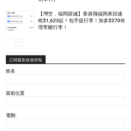
【灣空．福岡跟減】香港飛福岡來回連
稅$1,623起！包手提行李！加多$270有
埋寄艙行李！
訂閱最新旅遊情報
姓名
當前位置
電郵: