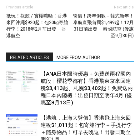
Previous article
Next article
抵玩！觀鯨 / 賞櫻啱晒！香港
筍價！跨年倒數＋韓式新年！
來回沖繩$920起！包20kg寄艙
泰航直飛首爾$1,499起！12月
行李！2018年2月前出發 – 香
31日前出發 – 泰國航空 (優惠
港航空
至9月30日)
RELATED ARTICLES
MORE FROM AUTHOR
【ANA日本限時優惠＋免費送兩程國內
航段｜櫻花季都有】香港飛東京來回連
稅$3,413起、札幌$3,402起！免費送兩
程日本內陸機！出發日期至明年4月 (優
惠至8月13日)
【港航．上海大劈價】香港飛上海來回
連稅$1,011起！包寄艙行李＋手提行李
＋隨身物品！可早去晚返！出發日期至
明年1月