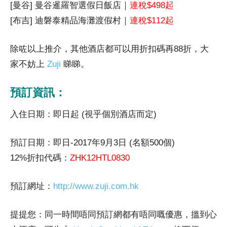
[曼谷] 曼谷暹羅智選假日飯店｜
連稅$498起
[布吉] 迪磐泰精品海灘渡假村｜
連稅$112起
除咗以上推介，其他酒店都可以用折扣碼再88折，大
家不妨上
Zuji
睇睇。
預訂資訊：
入住日期：即日起 (視乎個別酒店而定)
預訂日期：即日-2017年9月3日 (名額500個)
12%折扣代碼：
ZHK12HTL0830
預訂網址：
http://www.zuji.com.hk
提提您：同一時間唔同預訂網都有唔同嘅優惠，搵到心