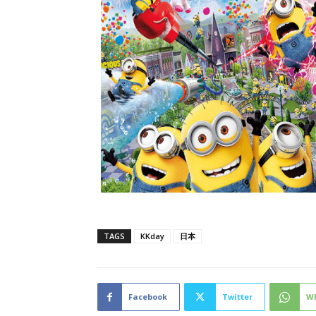
TAGS
KKday
日本
Facebook
Twitter
W