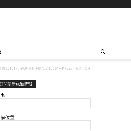
道
$613起；香港機場快線低至$36起 – KKday (優惠至5月
訂閱最新旅遊情報
姓名
當前位置