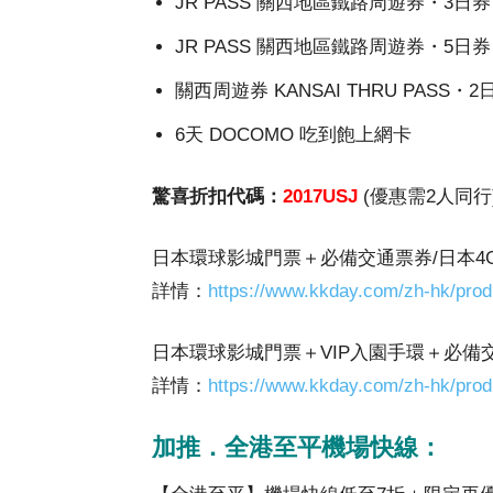
JR PASS 關西地區鐵路周遊券・3日券
JR PASS 關西地區鐵路周遊券・5日券
關西周遊券 KANSAI THRU PASS・2
6天 DOCOMO 吃到飽上網卡
驚喜折扣代碼：
2017USJ
(優惠需2人同行
日本環球影城門票＋必備交通票券/日本4G Si
詳情：
https://www.kkday.com/zh-hk/prod
日本環球影城門票＋VIP入園手環＋必備交通票券
詳情：
https://www.kkday.com/zh-hk/prod
加推．全港至平機場快線：