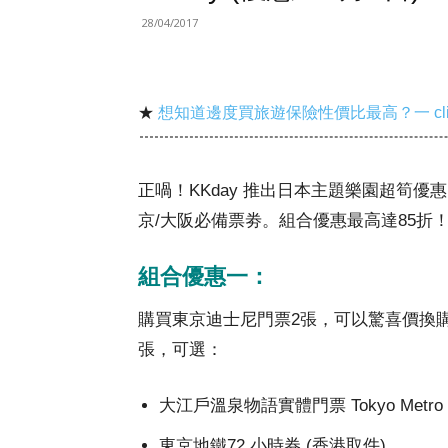
28/04/2017
★
想知道邊度買旅遊保險性價比最高？一 cl
正喎！KKday 推出日本主題樂園超筍
京/大阪必備票劵。組合優惠最高達85折
組合優惠一：
購買東京迪士尼門票2張，可以驚喜價換購東京
張，可選：
大江戶溫泉物語實體門票 Tokyo Metro
東京地鐵72 小時券 (香港取件)