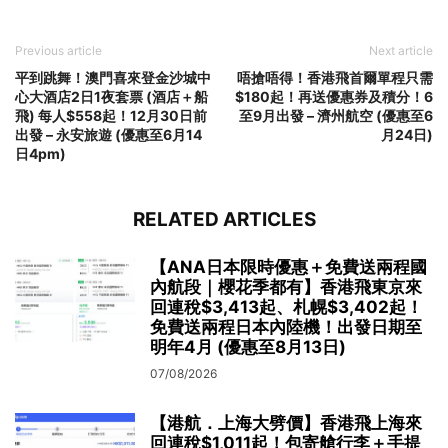
Previous article
Next article
平到跳舞！澳門喜來登金沙城中
唔搶唔得！香港飛首爾單程只需
心大酒店2日1夜套票 (酒店＋船
$180起！再送優惠券及積分！6
飛) 每人$558起！12月30日前
至9月出發 – 濟州航空 (優惠至6
出發 – 永安旅遊 (優惠至6月14
月24日)
日4pm)
RELATED ARTICLES
【ANA日本限時優惠＋免費送兩程國
內航段｜櫻花季都有】香港飛東京來
回連稅$3,413起、札幌$3,402起！
免費送兩程日本內陸機！出發日期至
明年4月 (優惠至8月13日)
07/08/2026
【港航．上海大劈價】香港飛上海來
回連稅$1,011起！包寄艙行李＋手提