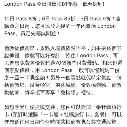
London Pass 今日推出快閃優惠，低至8折！
10日 Pass 8折；6日 Pass 85折；3日 Pass 9折！自
購買之日起，您可以於之後的一年內激活 London
Pass。買定先都無問題！
倫敦物價高昂，景點入場費依然唔平，如果要逐個景
點俾錢，條數可以好襟計！拎住 London Pass，可
以俾您免費遊倫敦超過70個熱門付費景點。相比起逐
個景點俾錢，
用
London Pass 一般可以
慳到約三份
之一至一半嘅金錢！
另外一個賣點就係特定景點，包
括倫敦塔、漢普頓宮、溫莎城堡、倫敦橋體驗、倫敦
動物園、肯辛頓宮專享「免排隊」禮待。
如想享受埋便捷嘅交通，您仲可以附加一張牡蠣旅行
卡 (預訂時選購「一卡通＋牡蠣旅行卡」套餐)，可以
俾您係任何日期任何時間乘搭倫敦嘅公共交通設施，