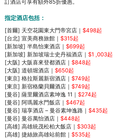
訂酒店可享有額外85折優惠。
指定酒店包括：
[首爾] 天空花園東大門帝宮店｜
$498起
[台北] 宣美商務旅館｜
$315起
[新加坡] 半島怡東酒店｜
$699起
[新加坡] 新加坡瑞士史丹福酒店｜
$1 ,003起
[大阪] 大阪喜來登都酒店｜
$848起
[大阪] 道頓堀酒店｜
$650起
[東京] 格拉斯麗新宿酒店｜
$749起
[東京] 新宿格蘭貝爾酒店｜
$749起
[曼谷] 薩里爾酒店素坤逸 11｜
$274起
[曼谷] 阿瑪麗水門飯店｜
$467起
[曼谷] 瑞享酒店 – 曼谷素坤逸路｜
$435起
[曼谷] 曼谷萬怡酒店｜
$448起
[高雄] 高雄統茂松柏大飯店｜
$303起
[高雄] 捷絲旅高雄站前館｜
$535起