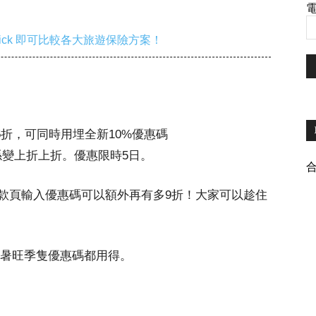
電
ick 即可比較各大旅遊保險方案！
至5折，可同時用埋全新10%優惠碼
係變上折上折。優惠限時5日。
款頁輸入優惠碼可以額外再有多9折！大家可以趁住
7月暑旺季隻優惠碼都用得。