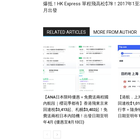
爆抵！HK Express 單程飛高松$78！2017年1至
月出發
RELATED ARTICLES
MORE FROM AUTHOR
【ANA日本限時優惠＋免費送兩程國
【港航．上
內航段｜櫻花季都有】香港飛東京來
回連稅$1,
回連稅$3,413起、札幌$3,402起！免
行李＋隨身
費送兩程日本內陸機！出發日期至明
日期至明年
年4月 (優惠至8月13日)