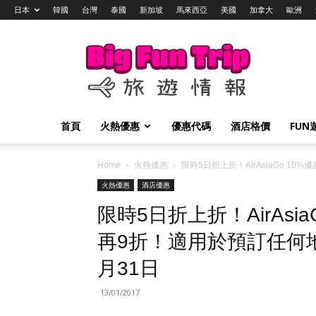
日本
韓國
台灣
泰國
新加坡
馬來西亞
美國
加拿大
歐洲
Big
Fun
Trip
旅
遊
情
首頁
火熱優惠
優惠代碼
酒店格價
FUN
報
Home
火熱優惠
限時5日折上折！AirAsiaGo 1
火熱優惠
酒店優惠
限時5日折上折！AirAsi
再9折！適用於預訂任何地
月31日
13/01/2017