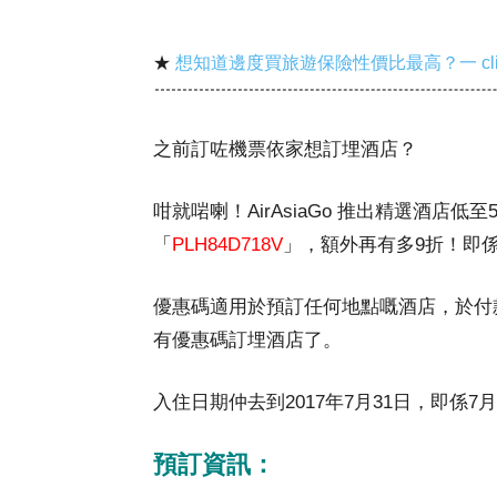
★
想知道邊度買旅遊保險性價比最高？一 cl
之前訂咗機票依家想訂埋酒店？
咁就啱喇！AirAsiaGo 推出精選酒店低
「
PLH84D718V
」，額外再有多9折！即
優惠碼適用於預訂任何地點嘅酒店，於付
有優惠碼訂埋酒店了。
入住日期仲去到2017年7月31日，即係
預訂資訊：