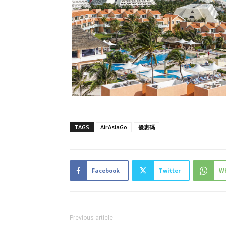
TAGS
AirAsiaGo
優惠碼
Facebook
Twitter
W
Previous article