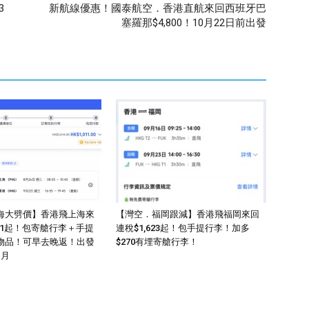
3
新航線優惠！國泰航空．香港直航來回西班牙巴
塞羅那$4,800！10月22日前出發
海大劈價】香港飛上海來
【灣空．福岡跟減】香港飛福岡來回
011起！包寄艙行李＋手提
連稅$1,623起！包手提行李！加多
物品！可早去晚返！出發
$270有埋寄艙行李！
1月