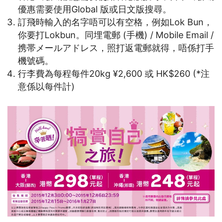
優惠需要使用Global 版或日文版搜尋。
訂飛時輸入的名字唔可以有空格，例如Lok Bun，
你要打Lokbun。同埋電郵 (手機) / Mobile Email /
携帯メールアドレス，照打返電郵就得，唔係打手
機號碼。
行李費為每程每件20kg ¥2,600 或 HK$260 (*注
意係以每件計)