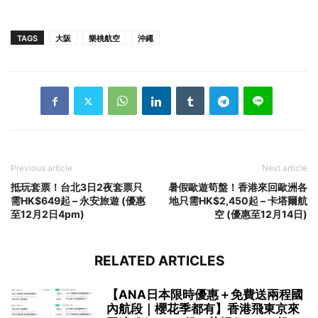
TAGS
大阪
樂桃航空
沖繩
Previous article
Next article
抵玩套票！台北3日2夜套票只
暑假歐遊筍盤！香港來回歐洲各
需HK$649起 – 永安旅遊 (優惠
地只需HK$2,450起 – 卡塔爾航
至12月2日4pm)
空 (優惠至12月14日)
RELATED ARTICLES
【ANA日本限時優惠＋免費送兩程國
內航段｜櫻花季都有】香港飛東京來