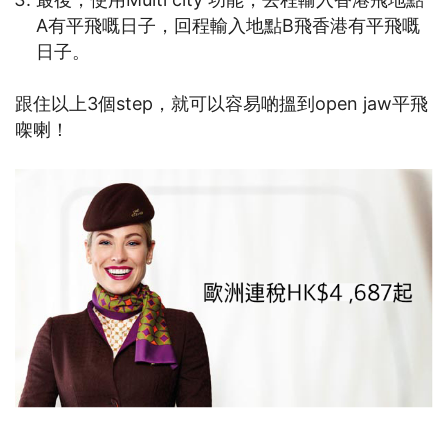
A有平飛嘅日子，回程輸入地點B飛香港有平飛嘅
日子。
跟住以上3個step，就可以容易啲搵到open jaw平飛
㗎喇！