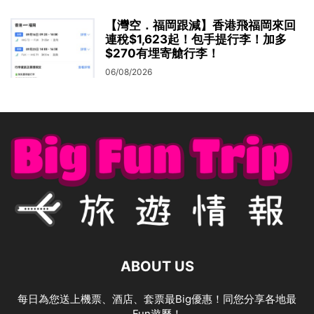
【灣空．福岡跟減】香港飛福岡來回
連稅$1,623起！包手提行李！加多
$270有埋寄艙行李！
06/08/2026
ABOUT US
每日為您送上機票、酒店、套票最Big優惠！同您分享各地最
Fun遊歷！