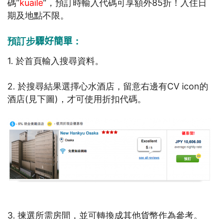
碼”
kuaile
“，預訂時輸入代碼可享額外85折！入住日
期及地點不限。
預訂步
驟好簡單
：
1. 於首頁輸入搜尋資料。
2. 於搜尋結果選擇心水酒店，留意右邊有CV icon的
酒店(見下圖)，才可使用折扣代碼。
3. 揀選所需房間，並可轉換成其他貨幣作為參考。