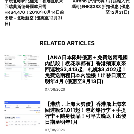
平玩北歐睇北極光！香港直航來
Airbnb 折扣代碼！訂房輸入代
回瑞典斯德哥爾摩只需
碼可獲HK$388 折扣優惠 (優惠
HK$4,470！2016年6月14日前
至12月31日)
出發 – 北歐航空 (優惠至12月31
日)
RELATED ARTICLES
【ANA日本限時優惠＋免費送兩程國
內航段｜櫻花季都有】香港飛東京來
回連稅$3,413起、札幌$3,402起！
免費送兩程日本內陸機！出發日期至
明年4月 (優惠至8月13日)
07/08/2026
【港航．上海大劈價】香港飛上海來
回連稅$1,011起！包寄艙行李＋手提
行李＋隨身物品！可早去晚返！出發
日期至明年1月
07/08/2026