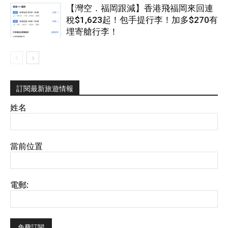
【灣空．福岡跟減】香港飛福岡來回連
稅$1,623起！包手提行李！加多$270有
埋寄艙行李！
訂閱最新旅遊情報
姓名
當前位置
電郵: