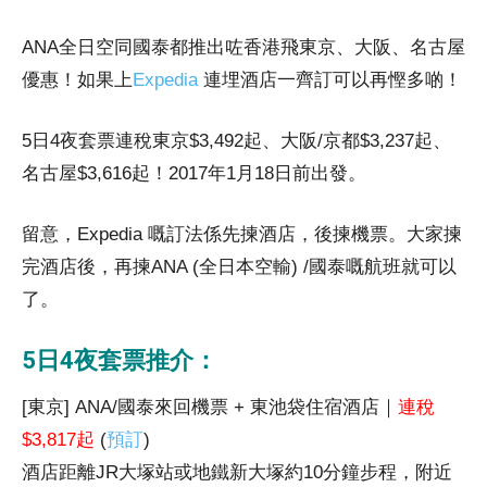
ANA全日空同國泰都推出咗香港飛東京、大阪、名古屋
優惠！如果上
Expedia
連埋酒店一齊訂可以再慳多啲！
5日4夜套票連稅東京$3,492起、大阪/京都$3,237起、
名古屋$3,616起！2017年1月18日前出發。
留意，Expedia 嘅訂法係先揀酒店，後揀機票。大家揀
完酒店後，再揀ANA (全日本空輸) /國泰嘅航班就可以
了。
5日4夜套票推介：
[東京] ANA/國泰來回機票 + 東池袋住宿酒店｜
連稅
$3,817起
(
預訂
)
酒店距離JR大塚站或地鐵新大塚約10分鐘步程，附近