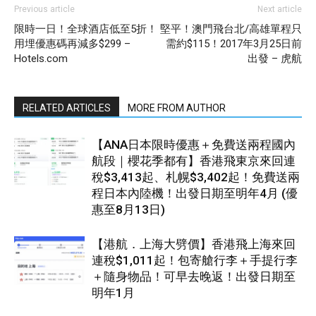
Previous article
Next article
限時一日！全球酒店低至5折！
堅平！澳門飛台北/高雄單程只
用埋優惠碼再減多$299 –
需約$115！2017年3月25日前
Hotels.com
出發 – 虎航
RELATED ARTICLES
MORE FROM AUTHOR
【ANA日本限時優惠＋免費送兩程國內
航段｜櫻花季都有】香港飛東京來回連
稅$3,413起、札幌$3,402起！免費送兩
程日本內陸機！出發日期至明年4月 (優
惠至8月13日)
【港航．上海大劈價】香港飛上海來回
連稅$1,011起！包寄艙行李＋手提行李
＋隨身物品！可早去晚返！出發日期至
明年1月