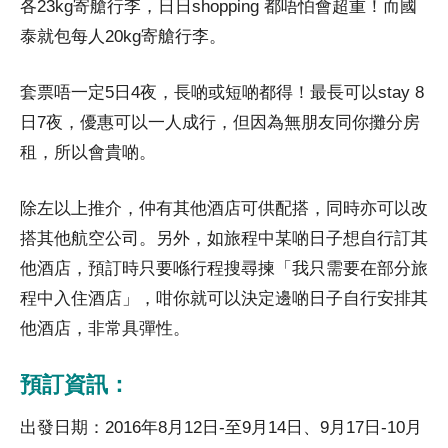
各23kg寄艙行李，日日shopping 都唔怕會超重！而國
泰就包每人20kg寄艙行李。
套票唔一定5日4夜，長啲或短啲都得！最長可以stay 8
日7夜，優惠可以一人成行，但因為無朋友同你攤分房
租，所以會貴啲。
除左以上推介，仲有其他酒店可供配搭，同時亦可以改
搭其他航空公司。另外，如旅程中某啲日子想自行訂其
他酒店，預訂時只要喺行程搜尋揀「我只需要在部分旅
程中入住酒店」，咁你就可以決定邊啲日子自行安排其
他酒店，非常具彈性。
預訂資訊：
出發日期：2016年8月12日-至9月14日、9月17日-10月