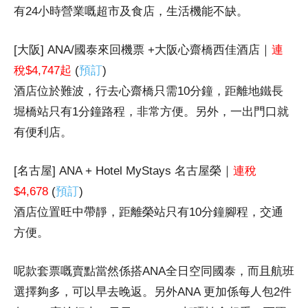
有24小時營業嘅超市及食店，生活機能不缺。
[大阪] ANA/國泰來回機票 +大阪心齋橋西佳酒店｜
連
稅$4,747起
(
預訂
)
酒店位於難波，行去心齋橋只需10分鐘，距離地鐵長
堀橋站只有1分鐘路程，非常方便。另外，一出門口就
有便利店。
[名古屋] ANA + Hotel MyStays 名古屋榮｜
連稅
$4,678
(
預訂
)
酒店位置旺中帶靜，距離榮站只有10分鐘腳程，交通
方便。
呢款套票嘅賣點當然係搭ANA全日空同國泰，而且航班
選擇夠多，可以早去晚返。另外ANA 更加係每人包2件