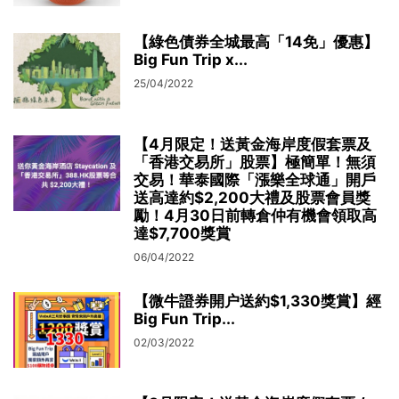
【綠色債券全城最高「14免」優惠】
Big Fun Trip x...
25/04/2022
【4月限定！送黃金海岸度假套票及
「香港交易所」股票】極簡單！無須
交易！華泰國際「漲樂全球通」開戶
送高達約$2,200大禮及股票會員獎
勵！4月30日前轉倉仲有機會領取高
達$7,700獎賞
06/04/2022
【微牛證券開户送約$1,330獎賞】經
Big Fun Trip...
02/03/2022