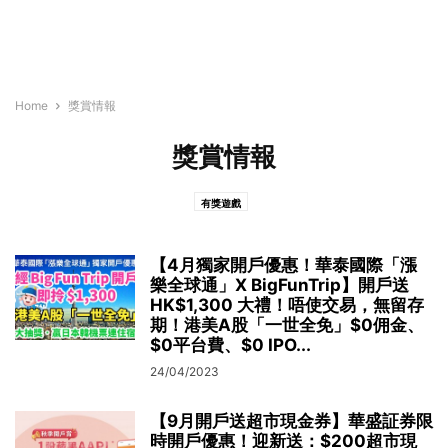
Home
獎賞情報
獎賞情報
有獎遊戲
【4月獨家開戶優惠！華泰國際「漲
樂全球通」X BigFunTrip】開戶送
HK$1,300 大禮！唔使交易，無留存
期！港美A股「一世全免」$0佣金、
$0平台費、$0 IPO...
24/04/2023
【9月開戶送超市現金券】華盛証券限
時開戶優惠！迎新送：$200超市現