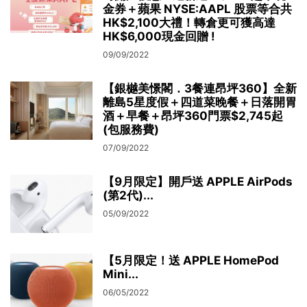
金券＋蘋果 NYSE:AAPL 股票等合共
HK$2,100大禮！轉倉更可獲高達
HK$6,000現金回贈 !
09/09/2022
【銀樾美憬閣．3餐連昂坪360】全新
離島5星度假＋四道菜晚餐＋日落開胃
酒＋早餐＋昂坪360門票$2,745起
(包服務費)
07/09/2022
【9月限定】開戶送 APPLE AirPods
(第2代)...
05/09/2022
【5月限定！送 APPLE HomePod
Mini...
06/05/2022