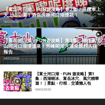
【富士河口湖・FUN遊攻略】第2集：搭纜車上
天上山公園！酒店房睇河口湖煙花！
18/02/2020
【富士河口湖・FUN遊攻略】第3集：睇住富士
山同河口湖浸溫泉！秀峰閣湖月溫泉旅館入住
報告
24/02/2020
【富士河口湖・FUN 遊攻略】第1
集：西湖樹冰、富岳冰穴、風穴精華
遊！｜景點・行程．交通懶人包
09/02/2020