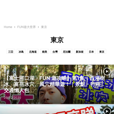
Home
FUN遊大世界
東京
東京
三亞
冰島
北海道
南美
台灣
尼泊爾
新加坡
日本
東京
泰國
清邁
澳門
韓國
【富士河口湖・FUN 遊攻略】第1集：西湖樹
冰、富岳冰穴、風穴精華遊！｜景點・行程．
交通懶人包
09/02/2020