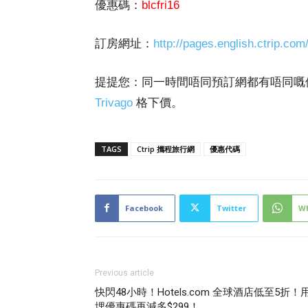
優惠碼：
blcfri16
訂房網址：
http://pages.english.ctrip.com
提提您：同一時間唔同預訂網都有唔同嘅
Trivago
格下價。
TAGS
Ctrip 攜程旅行網
優惠代碼
Facebook
Twitter
W
Previous article
快閃48小時！Hotels.com 全球酒店低至5折！
埋優惠碼再減多$299！