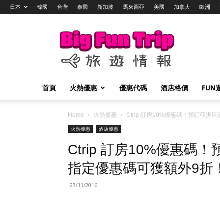
日本
韓國
台灣
泰國
新加坡
馬來西亞
美國
加拿大
歐洲
Big
Fun
Trip
旅
遊
情
首頁
火熱優惠
優惠代碼
酒店格價
FUN
報
Home
火熱優惠
Ctrip 訂房10%優惠碼！預訂亞
火熱優惠
酒店優惠
Ctrip 訂房10%優惠
指定優惠碼可獲額外9折
23/11/2016