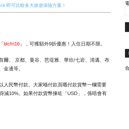
電
ick 即可比較各大旅遊保險方案！
「
blcfri16
」，可獲額外9折優惠！入住日期不限。
首爾、 京都、曼谷、芭堤雅、華欣/七岩、清邁、布
、金邊等。
以人民幣付款。大家喺付款頁嘅付款貨幣一欄需要
得減10%。如果付款貨幣揀咗「USD」，係唔會有