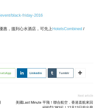
/event/black-friday-2016
優惠，搵到心水酒店，可先上
HotelsCombined
/
hatsApp
Linkedin
Tumblr
Next article
用
美國Last Minute 平飛！聯合航空．香港直航來回
紐約$3,383起！12月13日前出發