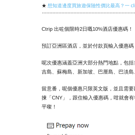
★
想知道邊度買旅遊保險性價比最高？一 cl
Ctrip 出咗個限時2日嘅10%酒店優惠碼！
預訂亞洲區酒店，並於付款頁輸入優惠碼
呢次優惠涵蓋亞洲大部分熱門地點，包括
吉島、蘇梅島、新加坡、巴厘島、巴淡島
留意番，呢個優惠只限英文版，並且需要
揀「CNY」，跟住輸入優惠碼，咁就會有
平㗎！