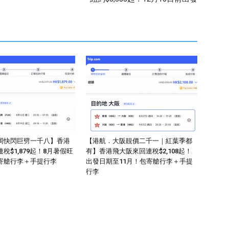
岡快閃巨劈一千八】香港
【港航．大阪靚價二千一｜紅葉季都
稅$1,879起！8月暑假旺
有】香港飛大阪來回連稅$2,108起！
寄艙行李＋手提行李
出發日期至11月！包寄艙行李＋手提
行李