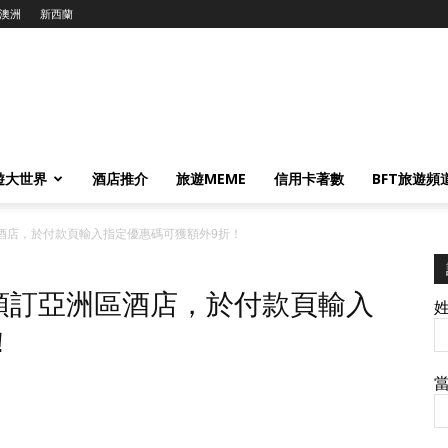
澳洲
新西蘭
遊大世界
酒店推介
旅遊MEME
信用卡著數
BFT旅遊頻
洲區酒店，於付款頁輸入指定優惠碼可獲額外9折！
碼！預訂亞洲區酒店，於付款頁輸入
！