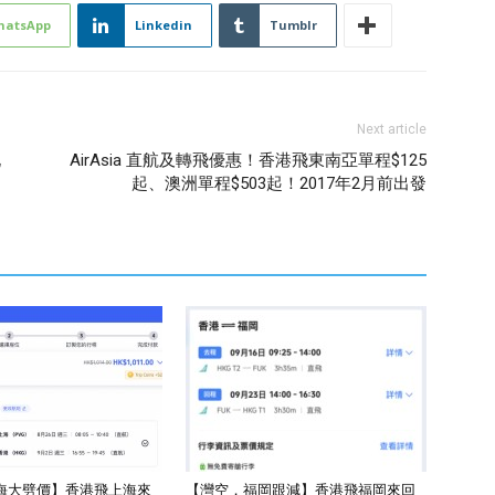
hatsApp
Linkedin
Tumblr
Next article
札
AirAsia 直航及轉飛優惠！香港飛東南亞單程$125
起、澳洲單程$503起！2017年2月前出發
海大劈價】香港飛上海來
【灣空．福岡跟減】香港飛福岡來回