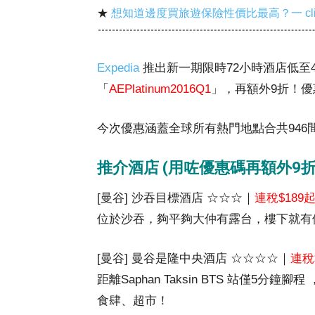
★
想知道邊度買旅遊保險性價比最高？一 cl
Expedia
推出新一期限時72小時酒店低至
「
AEPlatinum2016Q1
」，再額外9折！
今次優惠涵蓋全球所有熱門地點合共946
推介酒店 (用咗優惠碼再額外9折
[曼谷] 沙吞目標酒店 ☆☆☆｜
連稅$189
位於沙吞，夠平夠大仲有露台，樓下就有便利店
[曼谷] 曼谷是隆中央酒店 ☆☆☆☆｜
連稅
距離Saphan Taksin BTS 站僅5
食肆、超市！