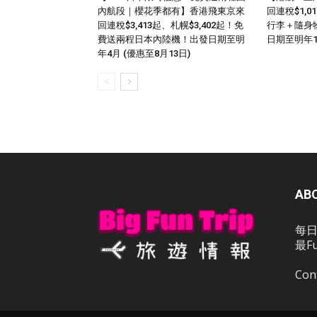
內航段｜櫻花季都有】香港飛東京來
回連稅$1,
回連稅$3,413起、札幌$3,402起！免
行李＋隨身
費送兩程日本內陸機！出發日期至明
日期至明年
年4月 (優惠至8月13日)
AB
每日
最F
Con