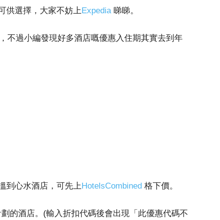
可供選擇，大家不妨上
Expedia
睇睇。
日，不過小編發現好多酒店嘅優惠入住期其實去到年
搵到心水酒店，可先上
HotelsCombined
格下價。
計劃的酒店。(輸入折扣代碼後會出現「此優惠代碼不