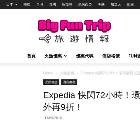
日本
韓國
台灣
泰國
新加坡
馬來西亞
美國
加拿大
歐洲
Big
Fun
Trip
旅
遊
情
首頁
火熱優惠
優惠代碼
酒店格價
FUN
報
Home
火熱優惠
Expedia 快閃72小時！環球酒
火熱優惠
酒店優惠
Expedia 快閃72小
外再9折！
13/09/2016