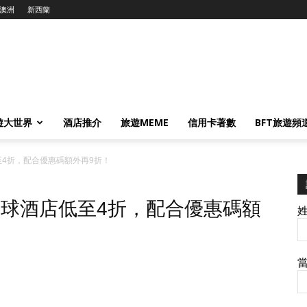
澳洲
新西蘭
遊大世界
酒店推介
旅遊MEME
信用卡著數
BFT旅遊頻
店低至4折，配合優惠碼額外再9折！
時！環球酒店低至4折，配合優惠碼額