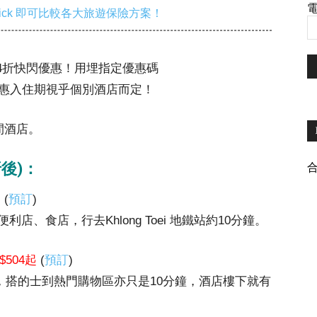
電
ick 即可比較各大旅遊保險方案！
4折快閃優惠！用埋指定優惠碼
優惠入住期視乎個別酒店而定！
間酒店。
後)：
起
(
預訂
)
、食店，行去Khlong Toei 地鐵站約10分鐘。
$504起
(
預訂
)
分鐘腳程 ，搭的士到熱門購物區亦只是10分鐘，酒店樓下就有