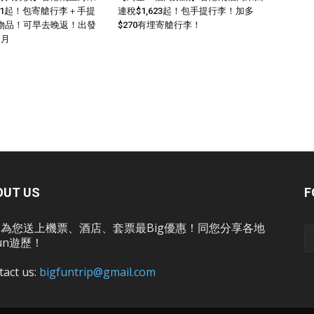
011起！包寄艙行李＋手提
連稅$1,623起！包手提行李！加多
物品！可早去晚返！出發
$270有埋寄艙行李！
1月
OUT US
F
為您送上機票、酒店、套票最Big優惠！同您分享各地
un遊歷！
tact us:
bigfuntrip@gmail.com