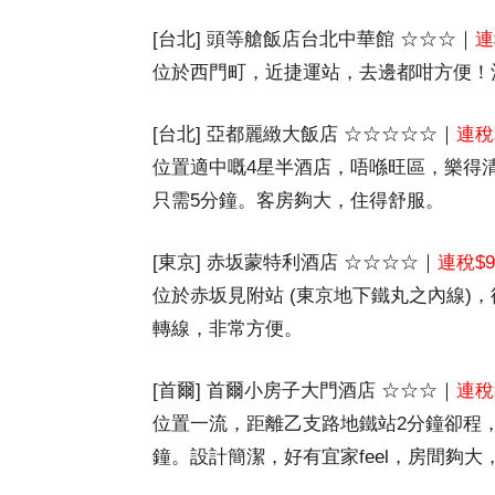
[台北] 頭等艙飯店台北中華館 ☆☆☆｜
連
位於西門町，近捷運站，去邊都咁方便！
[台北] 亞都麗緻大飯店 ☆☆☆☆☆｜
連稅$
位置適中嘅4星半酒店，唔喺旺區，樂得
只需5分鐘。客房夠大，住得舒服。
[東京] 赤坂蒙特利酒店 ☆☆☆☆
｜
連稅$9
位於赤坂見附站 (東京地下鐵丸之內線)
轉線，非常方便。
[首爾] 首爾小房子大門酒店 ☆☆☆｜
連稅
位置一流，距離乙支路地鐵站2分鐘卻程，
鐘。設計簡潔，好有宜家feel，房間夠大