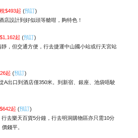
稅$493起
(
預訂
)
酒店設計到好似頭等艙咁，夠特色！
1,162起
(
預訂
)
清靜，但交通方便，行去捷運中山國小站或行天宮站
26起
(
預訂
)
，從A出口到酒店僅350米。到新宿、銀座、池袋唔駛
$642起
(
預訂
)
行去樂天百貨5分鐘，行去明洞購物區亦只需10分
，價錢平。