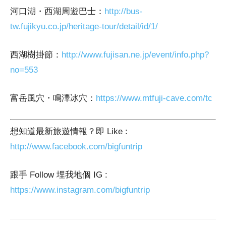
河口湖・西湖周遊巴士：
http://bus-
tw.fujikyu.co.jp/heritage-tour/detail/id/1/
西湖樹掛節：
http://www.fujisan.ne.jp/event/info.php?
no=553
富岳風穴・鳴澤冰穴：
https://www.mtfuji-cave.com/tc
想知道最新旅遊情報？即 Like :
http://www.facebook.com/bigfuntrip
跟手 Follow 埋我地個 IG :
https://www.instagram.com/bigfuntrip