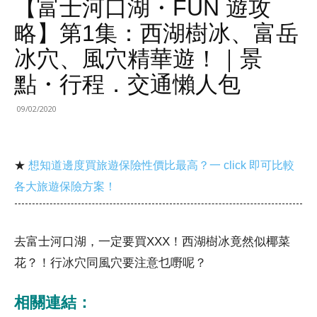
【富士河口湖・FUN 遊攻
略】第1集：西湖樹冰、富岳
冰穴、風穴精華遊！｜景
點・行程．交通懶人包
09/02/2020
★
想知道邊度買旅遊保險性價比最高？一 click 即可比較
各大旅遊保險方案！
去富士河口湖，一定要買XXX！西湖樹冰竟然似椰菜
花？！行冰穴同風穴要注意乜嘢呢？
相關連結：