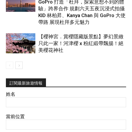
GoPro 打造「杜拜，探索意想不到的體
驗」跨界合作 規劃六天五夜沉浸式拍攝
KID 林柏昇、Kanya Chan 與 GoPro 大使
帶路 展現杜拜多元魅力
【櫻神宮．賞櫻隱藏版景點】夢幻景緻
只此一家！河津櫻 x 粉紅緞帶飄揚！絕
美櫻花神社
訂閱最新旅遊情報
姓名
當前位置