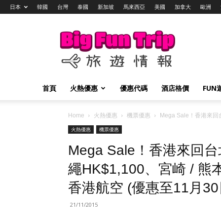
日本
韓國
台灣
泰國
新加坡
馬來西亞
美國
加拿大
歐洲
Big
Fun
Trip
旅
遊
情
首頁
火熱優惠
優惠代碼
酒店格價
FUN
報
Home
火熱優惠
機票優惠
Mega Sale！香港來回
火熱優惠
機票優惠
Mega Sale！香港來回台
繩HK$1,100、宮崎 / 熊本
香港航空 (優惠至11月30
21/11/2015