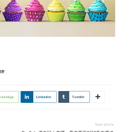
航空
hatsApp
Linkedin
Tumblr
Next article