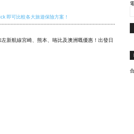
電
ick 即可比較各大旅遊保險方案！
加左新航線宮崎、熊本、咯比及澳洲嘅優惠！出發日