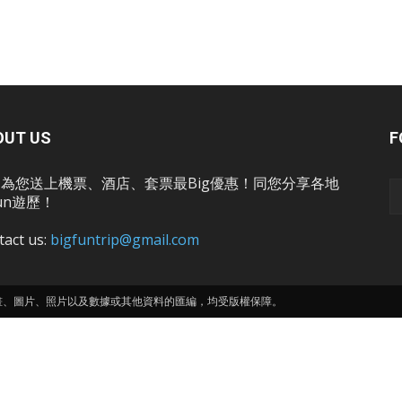
OUT US
F
為您送上機票、酒店、套票最Big優惠！同您分享各地
un遊歷！
tact us:
bigfuntrip@gmail.com
畫、圖片、照片以及數據或其他資料的匯編，均受版權保障。