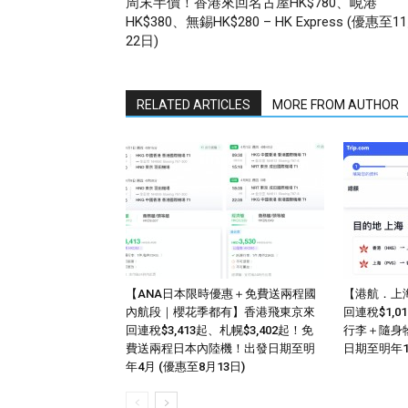
周末半價！香港來回名古屋HK$780、峴港
HK$380、無錫HK$280 – HK Express (優惠至1
22日)
RELATED ARTICLES
MORE FROM AUTHOR
【ANA日本限時優惠＋免費送兩程國
【港航．上
內航段｜櫻花季都有】香港飛東京來
回連稅$1,
回連稅$3,413起、札幌$3,402起！免
行李＋隨身
費送兩程日本內陸機！出發日期至明
日期至明年
年4月 (優惠至8月13日)