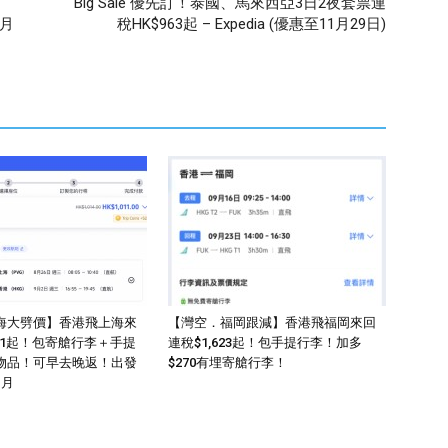
Big Sale 優先訂！泰國、馬來西亞3日2夜套票連
1月
稅HK$963起 – Expedia (優惠至11月29日)
海大劈價】香港飛上海來
【灣空．福岡跟減】香港飛福岡來回
011起！包寄艙行李＋手提
連稅$1,623起！包手提行李！加多
物品！可早去晚返！出發
$270有埋寄艙行李！
1月