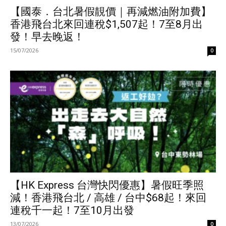
【國泰．台北暑假靚價｜再減燃油附加費】
香港飛台北來回連稅$1,507起！7至8月出
發！早去晚返！
15/07/2026
0
【HK Express 台灣快閃優惠】暑假旺季照
減！香港飛台北 / 高雄 / 台中$68起！來回
連稅千一起！7至10月出發
13/07/2026
0