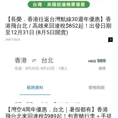
【長榮．香港往返台灣航線30週年優惠】香
港飛台北 / 高雄來回連稅$852起！出發日期
至12月31日 (8月5日開賣)
24/07/2026
0
【灣空4周年優惠．台北｜暑假都有】香港
飛台北來回連稅$989起！包寄艙行李＋手提