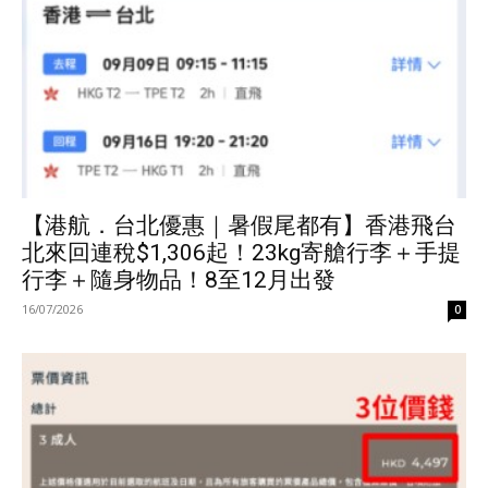
【港航．台北優惠｜暑假尾都有】香港飛台
北來回連稅$1,306起！23kg寄艙行李＋手提
行李＋隨身物品！8至12月出發
16/07/2026
0