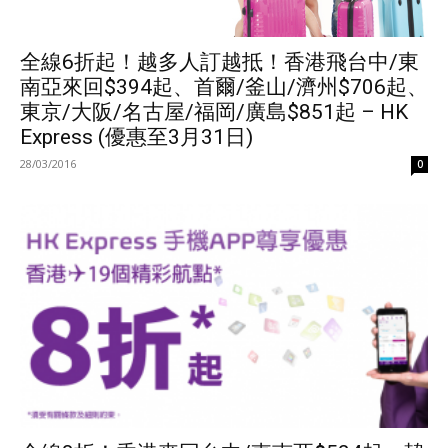
全線6折起！越多人訂越抵！香港飛台中/東
南亞來回$394起、首爾/釜山/濟州$706起、
東京/大阪/名古屋/福岡/廣島$851起 – HK
Express (優惠至3月31日)
28/03/2016
0