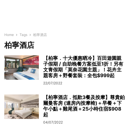
Home
Tags
柏寧酒店
柏寧酒店
【柏寧．十大優惠晒冷】百田遊園親
子假期 / 自助晚餐方案低至1折！另有
文青假期「莫奈花園主題」！花卉主
題客房＋野餐套裝：全包$999起
22/07/2022
【柏寧酒店．抵歎3餐及按摩】尊貴鉑
爾曼客房 (連房內按摩椅)＋早餐＋下
午小點＋雞尾酒＋25小時住宿$908
起
04/07/2022