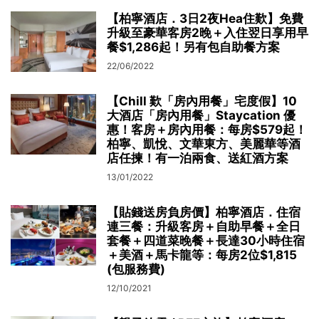
【柏寧酒店．3日2夜Hea住歎】免費
升級至豪華客房2晚＋入住翌日享用早
餐$1,286起！另有包自助餐方案
22/06/2022
【Chill 歎「房內用餐」宅度假】10
大酒店「房內用餐」Staycation 優
惠！客房＋房內用餐：每房$579起！
柏寧、凱悅、文華東方、美麗華等酒
店任揀！有一泊兩食、送紅酒方案
13/01/2022
【貼錢送房負房價】柏寧酒店．住宿
連三餐：升級客房＋自助早餐＋全日
套餐＋四道菜晚餐＋長達30小時住宿
＋美酒＋馬卡龍等：每房2位$1,815
(包服務費)
12/10/2021