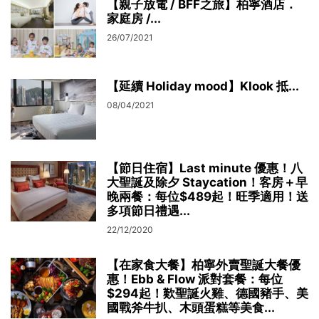
【親子放電 / BFF之旅】柏寧酒店．
家庭房 /...
26/07/2021
【延續 Holiday mood】Klook 抵...
08/04/2021
【節日住宿】Last minute 優惠！八
大聖誕及除夕 Staycation！客房＋早
晚兩餐：每位$489起！旺季適用！送
多項節日禮遇...
22/12/2020
【在家食大餐】柏寧外賣聖誕大餐優
惠！Ebb & Flow 派對套餐：每位
$294起！歎聖誕火雞、德國豬手、美
國戰斧牛扒、木頭蛋糕等美食...