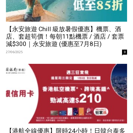
【永安旅遊 Chill 級放暑假優惠】機票、酒
店、套超筍價！每朝11點機票 / 酒店 / 套票
減$300｜永安旅遊 (優惠至7月8日)
27/06/2025
0
【港航全線優惠】限時24小時！日韓台泰多