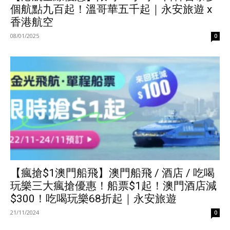
個航點九百起！溫哥華五千起｜永安旅遊 x
香港航空
08/01/2025
0
【瘋搶$1澳門船飛】澳門船飛 / 酒店 / 吃喝
玩樂三大瘋搶優惠！船票$1起！澳門酒店減
$300！吃喝玩樂68折起｜永安旅遊
21/11/2024
0