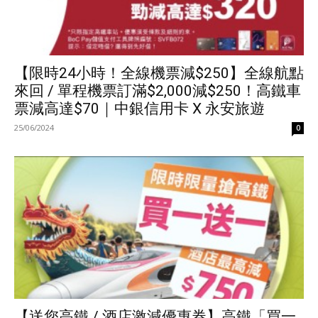
【限時24小時！全線機票減$250】全線航點
來回 / 單程機票訂滿$2,000減$250！高鐵車
票減高達$70｜中銀信用卡 X 永安旅遊
25/06/2024
0
【送您高鐵 / 酒店激減優惠券】高鐵「買一