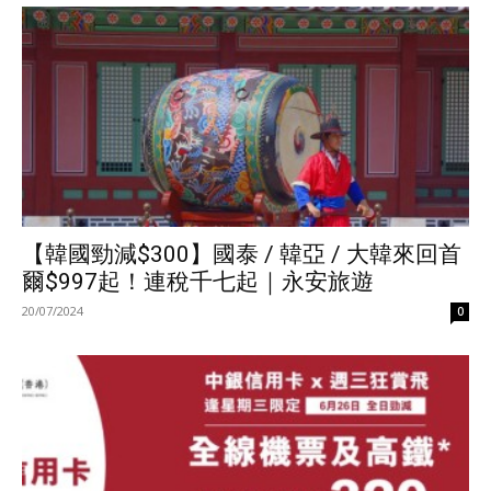
【韓國勁減$300】國泰 / 韓亞 / 大韓來回首
爾$997起！連稅千七起｜永安旅遊
20/07/2024
0