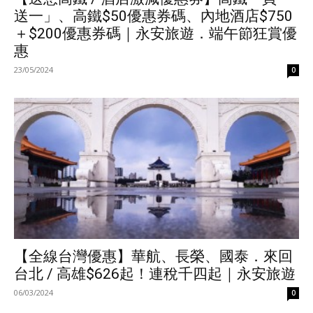
送一」、高鐵$50優惠券碼、內地酒店$750
＋$200優惠券碼｜永安旅遊．端午節狂賞優
惠
23/05/2024
0
【全線台灣優惠】華航、長榮、國泰．來回
台北 / 高雄$626起！連稅千四起｜永安旅遊
06/03/2024
0