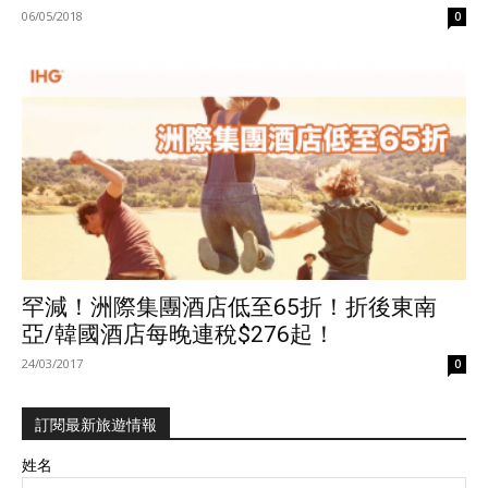
06/05/2018
0
罕減！洲際集團酒店低至65折！折後東南
亞/韓國酒店每晚連稅$276起！
24/03/2017
0
訂閱最新旅遊情報
姓名