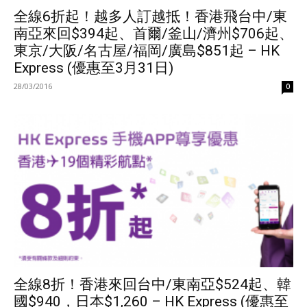
全線6折起！越多人訂越抵！香港飛台中/東
南亞來回$394起、首爾/釜山/濟州$706起、
東京/大阪/名古屋/福岡/廣島$851起 – HK
Express (優惠至3月31日)
28/03/2016
0
全線8折！香港來回台中/東南亞$524起、韓
國$940，日本$1,260 – HK Express (優惠至