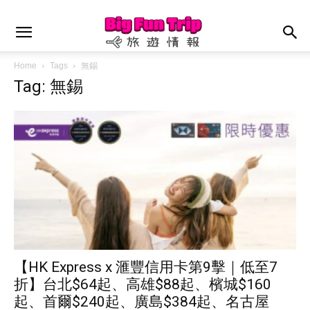
Home
Tags
無錫
Tag: 無錫
【HK Express x 滙豐信用卡第9擊｜低至7
折】台北$64起、高雄$88起、檳城$160
起、首爾$240起、廣島$384起、名古屋