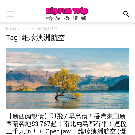
Home
Tags
維珍澳洲航空
Tag: 維珍澳洲航空
【新西蘭靚價】即飛 / 早鳥價！香港來回新
西蘭各地$3,767起！南北兩島都有平！連稅
三千九起！可 Open jaw – 維珍澳洲航空 (優