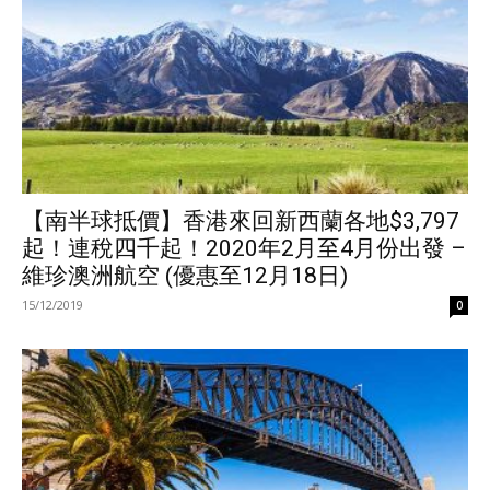
【南半球抵價】香港來回新西蘭各地$3,797
起！連稅四千起！2020年2月至4月份出發 –
維珍澳洲航空 (優惠至12月18日)
15/12/2019
0