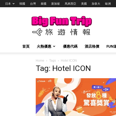
日本
韓國
台灣
泰國
新加坡
馬來西亞
美國
加拿大
歐洲
Big
Fun
Trip
旅
遊
情
首頁
火熱優惠
優惠代碼
酒店格價
FUN
報
Home
Tags
Hotel ICON
Tag: Hotel ICON