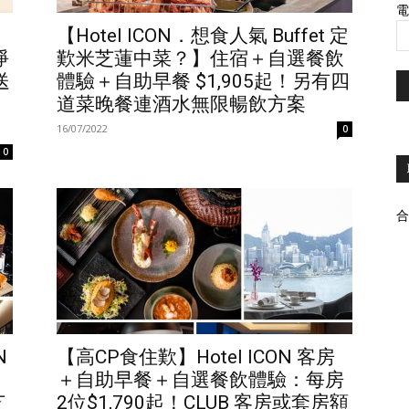
電
【Hotel ICON．想食人氣 Buffet 定
淨
歎米芝蓮中菜？】住宿＋自選餐飲
送
體驗＋自助早餐 $1,905起！另有四
道菜晚餐連酒水無限暢飲方案
16/07/2022
0
0
合
N
【高CP食住歎】Hotel ICON 客房
＋自助早餐＋自選餐飲體驗：每房
芝
2位$1,790起！CLUB 客房或套房額