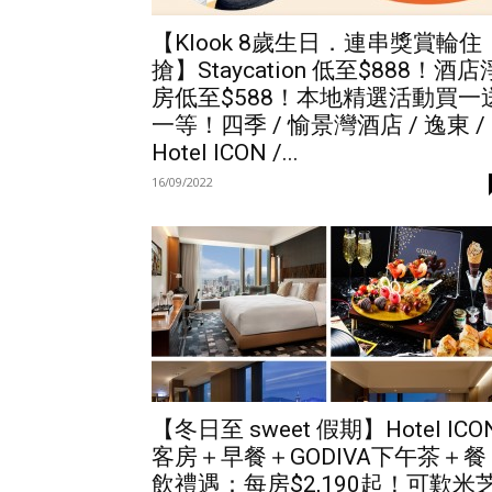
【Klook 8歲生日．連串獎賞輪住
搶】Staycation 低至$888！酒店
房低至$588！本地精選活動買一
一等！四季 / 愉景灣酒店 / 逸東 /
Hotel ICON /...
16/09/2022
【冬日至 sweet 假期】Hotel ICO
客房＋早餐＋GODIVA下午茶＋餐
飲禮遇：每房$2,190起！可歎米