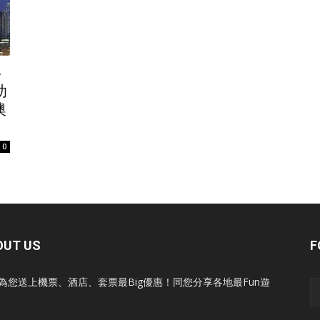
＋
助
澳
0
OUT US
F
為您送上機票、酒店、套票最Big優惠！同您分享各地最Fun遊