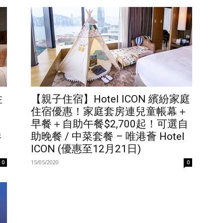
住
【親子住宿】Hotel ICON 繽紛家庭
！
住宿優惠！家庭套房連兒童帳幕＋
早餐＋自助午餐$2,700起！可選自
港
助晚餐 / 中菜套餐 – 唯港薈 Hotel
ICON (優惠至12月21日)
15/05/2020
0
0