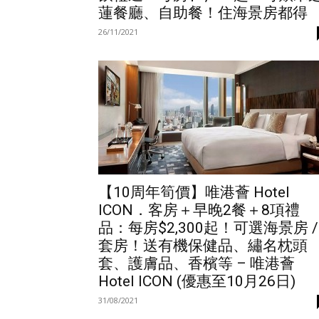
蓮餐廳、自助餐！住海景房都得
26/11/2021
【10周年筍價】唯港薈 Hotel
ICON．客房＋早晚2餐＋8項禮
品：每房$2,300起！可選海景房 /
套房！送有機保健品、繡名枕頭
套、護膚品、香檳等 – 唯港薈
Hotel ICON (優惠至10月26日)
31/08/2021