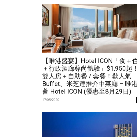
【唯港盛宴】Hotel ICON「食＋
＋行政酒廊尊尚體驗」$1,950起
雙人房＋自助餐 / 套餐！歎人氣
Buffet、米芝連推介中菜廳 – 唯
薈 Hotel ICON (優惠至8月29日)
17/05/2020