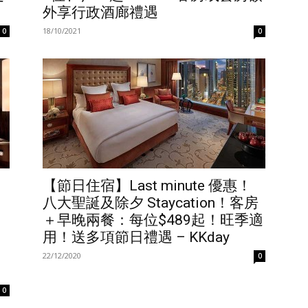
外享行政酒廊禮遇
18/10/2021
0
0
【節日住宿】Last minute 優惠！
八大聖誕及除夕 Staycation！客房
＋早晚兩餐：每位$489起！旺季適
用！送多項節日禮遇 – KKday
22/12/2020
0
0