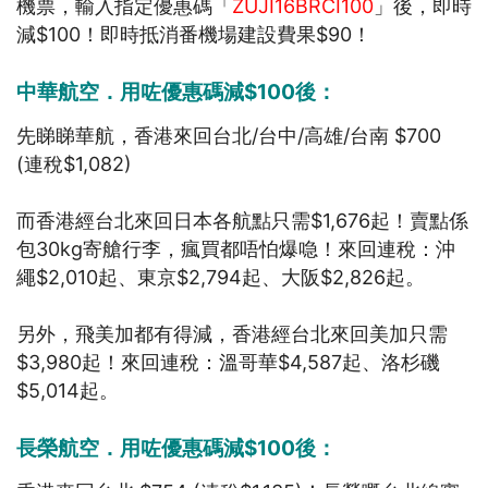
機票，輸入指定優惠碼「
ZUJI16BRCI100
」後，即時
減$100！即時抵消番機場建設費果$90！
中華航空．用咗優惠碼減$100後：
先睇睇華航，香港來回台北/台中/高雄/台南 $700
(連稅$1,082)
而香港經台北來回日本各航點只需$1,676起！賣點係
包30kg寄艙行李，瘋買都唔怕爆喼！來回連稅：沖
繩$2,010起、東京$2,794起、大阪$2,826起。
另外，飛美加都有得減，香港經台北來回美加只需
$3,980起！來回連稅：溫哥華$4,587起、洛杉磯
$5,014起。
長榮航空．用咗優惠碼減$100後：