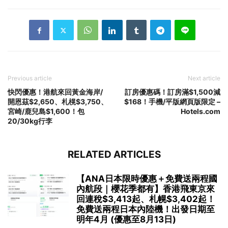
Previous article
Next article
快閃優惠！港航來回黃金海岸/
訂房優惠碼！訂房滿$1,500減
開恩茲$2,650、札榥$3,750、
$168！手機/平版網頁版限定 –
宮崎/鹿兒島$1,600！包
Hotels.com
20/30kg行李
RELATED ARTICLES
【ANA日本限時優惠＋免費送兩程國
內航段｜櫻花季都有】香港飛東京來
回連稅$3,413起、札幌$3,402起！
免費送兩程日本內陸機！出發日期至
明年4月 (優惠至8月13日)