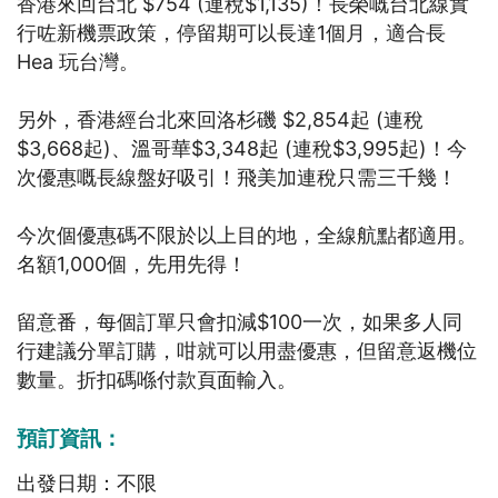
香港來回台北 $754 (連稅$1,135)！長榮嘅台北線實
行咗新機票政策，停留期可以長達1個月，適合長
Hea 玩台灣。
另外，香港經台北來回洛杉磯 $2,854起 (連稅
$3,668起)、溫哥華$3,348起 (連稅$3,995起)！今
次優惠嘅長線盤好吸引！飛美加連稅只需三千幾！
今次個優惠碼不限於以上目的地，全線航點都適用。
名額1,000個，先用先得！
留意番，每個訂單只會扣減$100一次，如果多人同
行建議分單訂購，咁就可以用盡優惠，但留意返機位
數量。折扣碼喺付款頁面輸入。
預訂資訊：
出發日期：不限